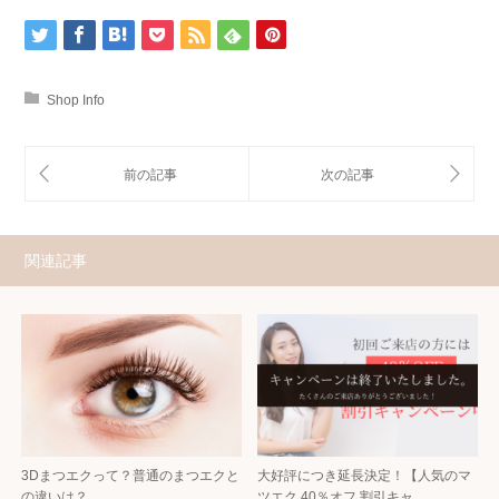
Shop Info
関連記事
3Dまつエクって？普通のまつエクと
大好評につき延長決定！【人気のマ
の違いは？
ツエク 40％オフ 割引キャ…